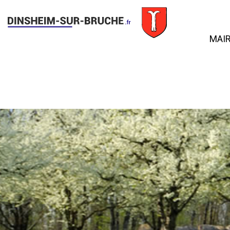
MAIR
Le
Sé
Le
Bul
inf
Ma