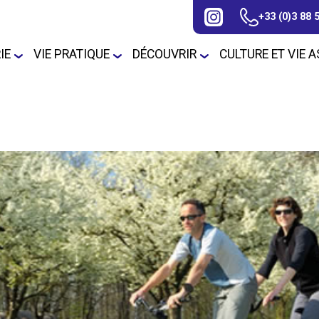
+33 (0)3 88 
IE
VIE PRATIQUE
DÉCOUVRIR
CULTURE ET VIE 
 conseil municipal
Le Marché
Horaires et
Plan de la commune
Ecoles maternelle et
Associations loc
Lieux 
hebdomadaire
permanences
élémentaire
ances du conseil
Bibliothèque
Les commerces
Urbanisme
Périscolaire
 personnel municipal
La santé
DICRIM
Civisme
letin municipal / Flash
o
Transport
Démarches
Police Pluri-communale
administratives
rchés publics